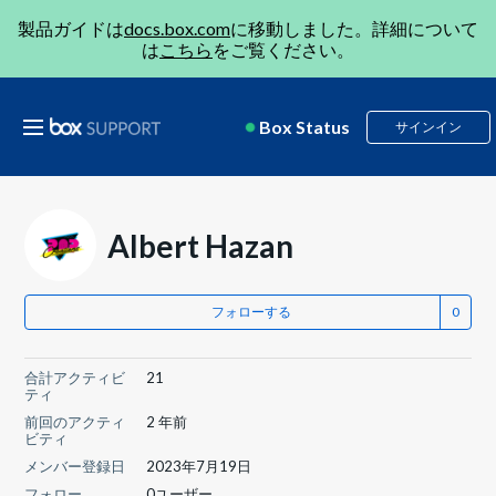
製品ガイドは
docs.box.com
に移動しました。詳細について
は
こちら
をご覧ください。
Box Status
サインイン
Albert Hazan
フォローする
合計アクティビ
21
ティ
前回のアクティ
2 年前
ビティ
メンバー登録日
2023年7月19日
フォロー
0ユーザー