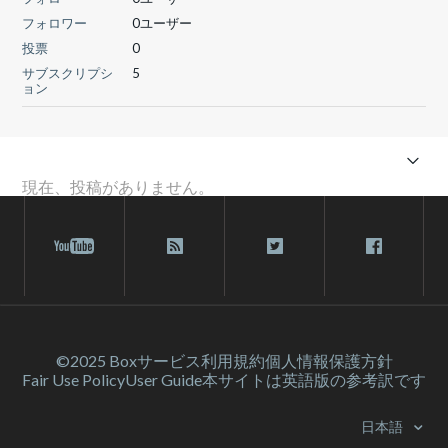
フォロワー
0ユーザー
投票
0
サブスクリプシ
5
ョン
現在、投稿がありません。
©2025 Box
サービス利⽤規約
個人情報保護方針
Fair Use Policy
User Guide
本サイトは英語版の参考訳です
日本語