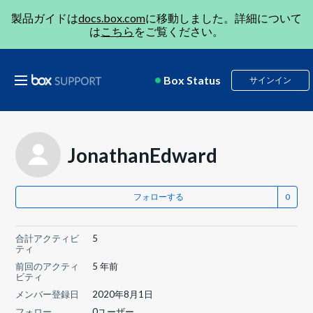
製品ガイドは
docs.box.com
に移動しました。詳細について
は
こちら
をご覧ください。
Box Status
サインイン
JonathanEdward
フォローする
合計アクティビ
5
ティ
前回のアクティ
5 年前
ビティ
メンバー登録日
2020年8月1日
フォロー
0ユーザー