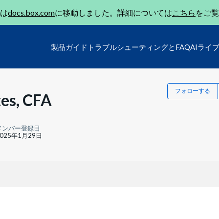
は
docs.box.com
に移動しました。詳細については
こちら
をご覧
製品ガイド
トラブルシューティングとFAQ
AIライ
フォローする
es, CFA
メンバー登録日
2025年1月29日