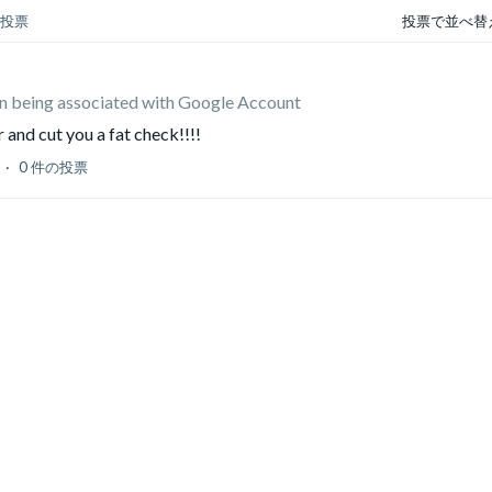
の投票
投票で並べ替
gin being associated with Google Account
and cut you a fat check!!!!
0 件の投票