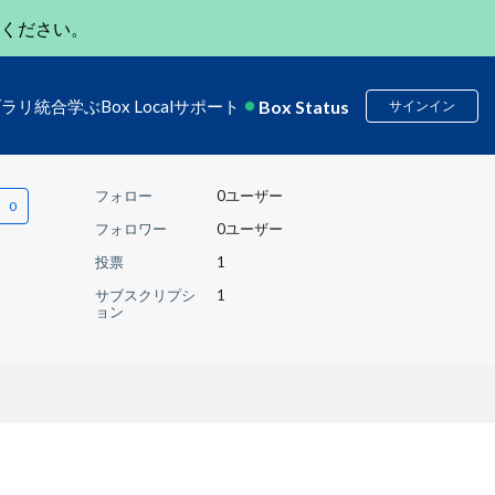
ください。
Box Status
ブラリ
統合
学ぶ
Box Local
サポート
サインイン
フォロー
0ユーザー
フォロワー
0ユーザー
投票
1
サブスクリプシ
1
ョン