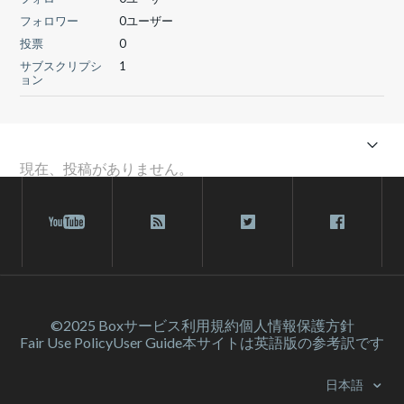
フォロワー
0ユーザー
投票
0
サブスクリプシ
1
ョン
現在、投稿がありません。
©2025 Box
サービス利⽤規約
個人情報保護方針
Fair Use Policy
User Guide
本サイトは英語版の参考訳です
日本語