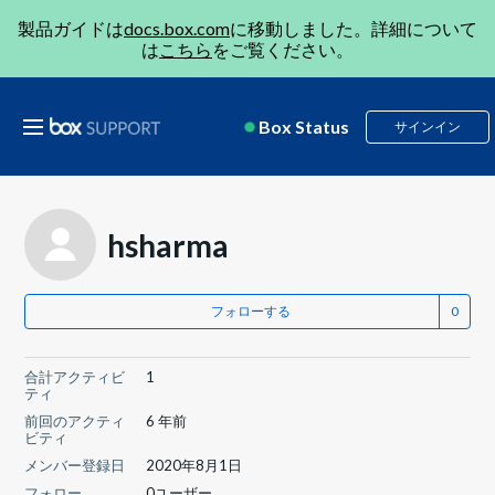
製品ガイドは
docs.box.com
に移動しました。詳細について
は
こちら
をご覧ください。
Box Status
サインイン
hsharma
フォローする
合計アクティビ
1
ティ
前回のアクティ
6 年前
ビティ
メンバー登録日
2020年8月1日
フォロー
0ユーザー