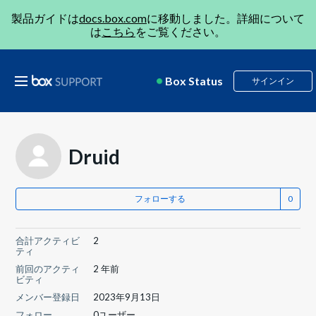
製品ガイドは
docs.box.com
に移動しました。詳細について
は
こちら
をご覧ください。
Box Status
サインイン
Druid
フォローする
合計アクティビ
2
ティ
前回のアクティ
2 年前
ビティ
メンバー登録日
2023年9月13日
フォロー
0ユーザー