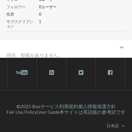
フォロワー
0ユーザー
投票
0
サブスクリプシ
1
ョン
現在、投稿がありません。
©2025 Box
サービス利⽤規約
個人情報保護方針
Fair Use Policy
User Guide
本サイトは英語版の参考訳です
日本語