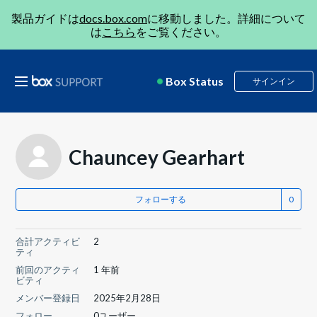
製品ガイドは
docs.box.com
に移動しました。詳細について
は
こちら
をご覧ください。
Box Status
サインイン
Chauncey Gearhart
フォローする
合計アクティビ
2
ティ
前回のアクティ
1 年前
ビティ
メンバー登録日
2025年2月28日
フォロー
0ユーザー