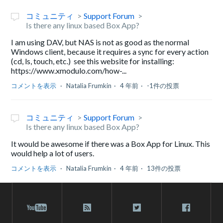
コミュニティ
Support Forum
Is there any linux based Box App?
I am using DAV, but NAS is not as good as the normal
Windows client, because it requires a sync for every action
(cd, ls, touch, etc.) see this website for installing:
https://www.xmodulo.com/how-...
コメントを表示
Natalia Frumkin
4 年前
-1件の投票
コミュニティ
Support Forum
Is there any linux based Box App?
It would be awesome if there was a Box App for Linux. This
would help a lot of users.
コメントを表示
Natalia Frumkin
4 年前
13件の投票