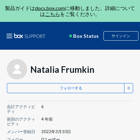
製品ガイドは
docs.box.com
に移動しました。詳細について
は
こちら
をご覧ください。
Box Status
サインイン
Natalia Frumkin
フォローする
合計アクティビ
6
ティ
前回のアクティ
4 年前
ビティ
メンバー登録日
2022年3月10日
フォロー
0ユーザー