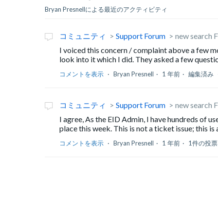
Bryan Presnellによる最近のアクティビティ
コミュニティ
Support Forum
new search 
I voiced this concern / complaint above a few mo
look into it which I did. They asked a few questio
コメントを表示
Bryan Presnell
1 年前
編集済み
コミュニティ
Support Forum
new search 
I agree, As the EID Admin, I have hundreds of u
place this week. This is not a ticket issue; this is
コメントを表示
Bryan Presnell
1 年前
1件の投票