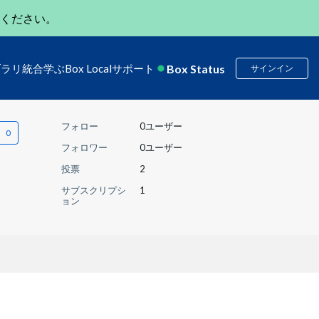
ください。
Box Status
ブラリ
統合
学ぶ
Box Local
サポート
サインイン
フォロー
0ユーザー
フォロワー
0ユーザー
投票
2
サブスクリプシ
1
ョン