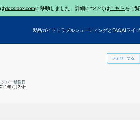
は
docs.box.com
に移動しました。詳細については
こちら
をご覧
製品ガイド
トラブルシューティングとFAQ
AIライ
フォローする
メンバー登録日
2021年7月25日