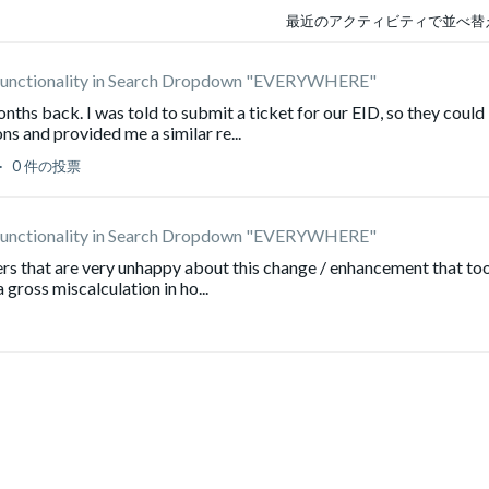
最近のアクティビティで並べ替
Functionality in Search Dropdown "EVERYWHERE"
nths back. I was told to submit a ticket for our EID, so they could
ns and provided me a similar re...
0 件の投票
Functionality in Search Dropdown "EVERYWHERE"
sers that are very unhappy about this change / enhancement that to
 a gross miscalculation in ho...