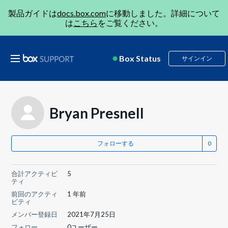
製品ガイドは
docs.box.com
に移動しました。詳細について
は
こちら
をご覧ください。
Box Status
サインイン
Bryan Presnell
フォローする
合計アクティビ
5
ティ
前回のアクティ
1 年前
ビティ
メンバー登録日
2021年7月25日
フォロー
0ユーザー