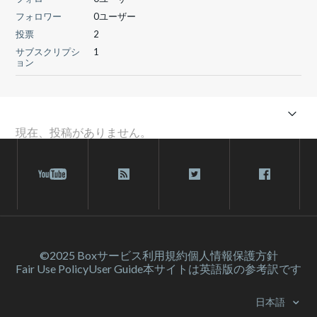
フォロワー
0ユーザー
投票
2
サブスクリプシ
1
ョン
現在、投稿がありません。
©2025 Box
サービス利⽤規約
個人情報保護方針
Fair Use Policy
User Guide
本サイトは英語版の参考訳です
日本語