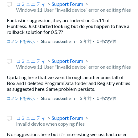
コミュニティ
Support Forum
Windows 11 User "Invalid device" error on editing files
Fantastic suggestion, they are indeed on 0.5.11 of
Huntress. Just started looking but do you happen to have a
rollback solution for 0.5.7?
コメントを表示
Shawn Sackenheim
2 年前
0 件の投票
コミュニティ
Support Forum
Windows 11 User "Invalid device" error on editing files
Updating here that we went through another uninstall of
Box and I deleted ProgramData folder and Registry entries
as suggested here. Same problem persists.
コメントを表示
Shawn Sackenheim
2 年前
0 件の投票
コミュニティ
Support Forum
Invalid device when copying files
No suggestions here but it's interesting we just had a user