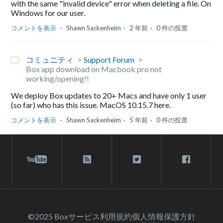
with the same "invalid device" error when deleting a file. On
Windows for our user.
コメントを表示
Shawn Sackenheim
2 年前
0 件の投票
コミュニティ
Support Forum
Box app download on Macbook pro not
working/opening!!
We deploy Box updates to 20+ Macs and have only 1 user
(so far) who has this issue. MacOS 10.15.7 here.
コメントを表示
Shawn Sackenheim
5 年前
0 件の投票
©2025 Box
サービス利⽤規約
個人情報保護方針