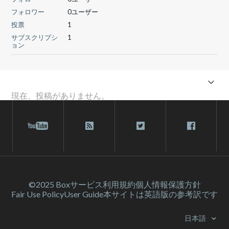
フォロワー
0ユーザー
投票
1
サブスクリプシ
1
ョン
現在、投稿がありません。
©2025 Box
サービス利⽤規約
個人情報保護方針
Fair Use Policy
User Guide
本サイトは英語版の参考訳です
日本語