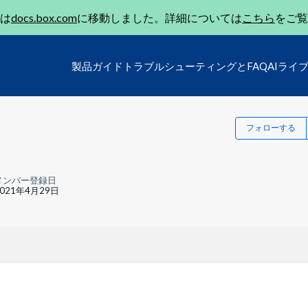
は
docs.box.com
に移動しました。詳細については
こちら
をご覧
製品ガイド
トラブルシューティングとFAQ
AIライ
フォローする
メンバー登録日
2021年4月29日