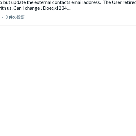
nfo but update the external contacts email address. The User retire
with us. Can I change JDoe@1234....
ト
0 件の投票