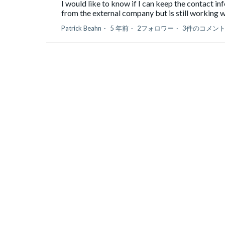
I would like to know if I can keep the contact i
from the external company but is still working 
Patrick Beahn
5 年前
2フォロワー
3件のコメン