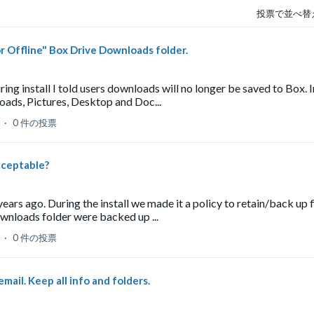
投票で並べ替
r Offline" Box Drive Downloads folder.
ring install I told users downloads will no longer be saved to Box. I
oads, Pictures, Desktop and Doc...
ト
0 件の投票
cceptable?
rs ago. During the install we made it a policy to retain/back up f
ownloads folder were backed up ...
ト
0 件の投票
ail. Keep all info and folders.