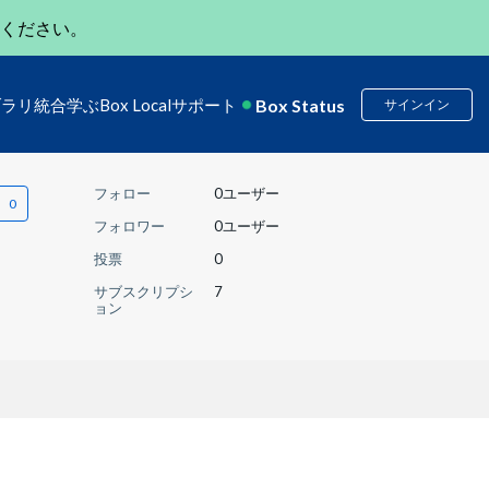
ください。
Box Status
ブラリ
統合
学ぶ
Box Local
サポート
サインイン
フォロー
0ユーザー
フォロワー
0ユーザー
投票
0
サブスクリプシ
7
ョン