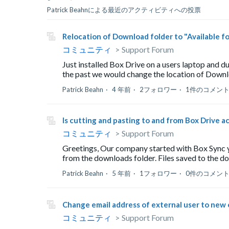
Patrick Beahnによる最近のアクティビティへの投票
Relocation of Download folder to "Available fo
コミュニティ
Support Forum
Just installed Box Drive on a users laptop and du
the past we would change the location of Downl
Patrick Beahn
4 年前
2フォロワー
1件のコメン
Is cutting and pasting to and from Box Drive a
コミュニティ
Support Forum
Greetings, Our company started with Box Sync yea
from the downloads folder. Files saved to the d
Patrick Beahn
5 年前
1フォロワー
0件のコメン
Change email address of external user to new em
コミュニティ
Support Forum