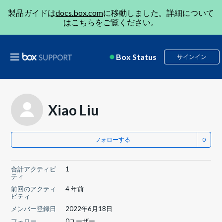
製品ガイドは
docs.box.com
に移動しました。詳細について
は
こちら
をご覧ください。
Box Status
サインイン
Xiao Liu
フォローする
合計アクティビ
1
ティ
前回のアクティ
4 年前
ビティ
メンバー登録日
2022年6月18日
フォロー
0ユーザー