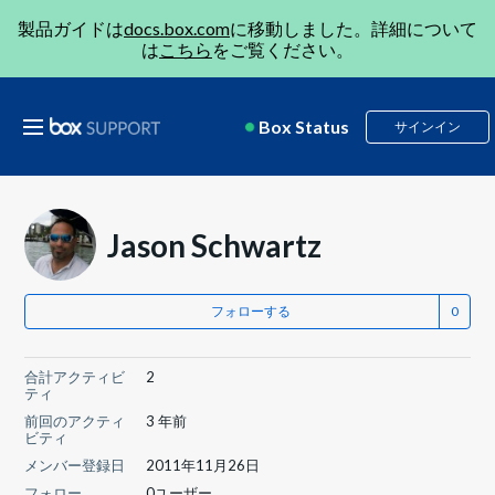
製品ガイドは
docs.box.com
に移動しました。詳細について
は
こちら
をご覧ください。
Box Status
サインイン
Jason Schwartz
フォローする
合計アクティビ
2
ティ
前回のアクティ
3 年前
ビティ
メンバー登録日
2011年11月26日
フォロー
0ユーザー