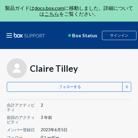
製品ガイドは
docs.box.com
に移動しました。詳細について
は
こちら
をご覧ください。
Box Status
サインイン
Claire Tilley
フォローする
合計アクティビ
2
ティ
前回のアクティ
3 年前
ビティ
メンバー登録日
2023年6月5日
フォロー
0ユーザー