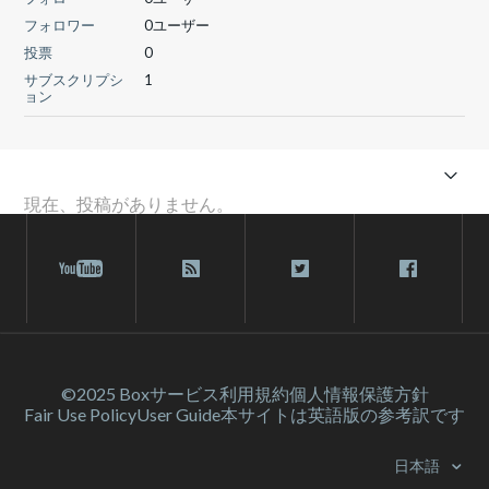
フォロワー
0ユーザー
投票
0
サブスクリプシ
1
ョン
現在、投稿がありません。
©2025 Box
サービス利⽤規約
個人情報保護方針
Fair Use Policy
User Guide
本サイトは英語版の参考訳です
日本語