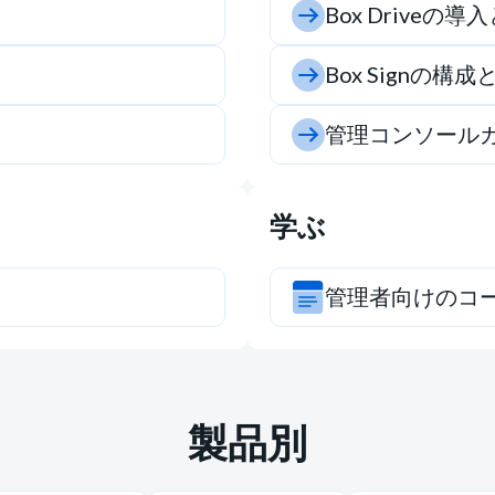
Box Driveの導
Box Signの構
管理コンソール
学ぶ
管理者向けのコ
製品別