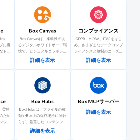
te
Box Canvas
コンプライアンス
Box
Box Canvasは、柔軟性のあ
GDPR、HIPAA、ITARをはじ
ィブに構
るデジタルホワイトボード環
め、さまざまなデータコンプ
なドラ
境で、ビジュアルコラボレー
ライアンスと規制のニーズに
よる作
ションのための無限のスペー
対応します。
詳細を表示
詳細を表示
フロー
スと使いやすい直感的なツー
AIエ
ルセットが備わっています。
コンテ
Box Canvasを使用すれば、
セスを
安全にチームメンバーとブレ
れによ
インストーミングでアイデア
分断さ
を出し、実行に移せるレベル
ce
Box Hubs
Box MCPサーバー
わせた
に落とし込めます。
存した
は、柔軟
Box Hubs は、ファイルの種
詳細を表示
ンスに
のため
類やBox上の保存場所に関わ
クにス
ンツ廃
らず、厳選したコンテンツを
ルを使
ネスプ
整理して、安全に公開する新
詳細を表示
くなり
で、コ
しいインテリジェントなポー
rms、