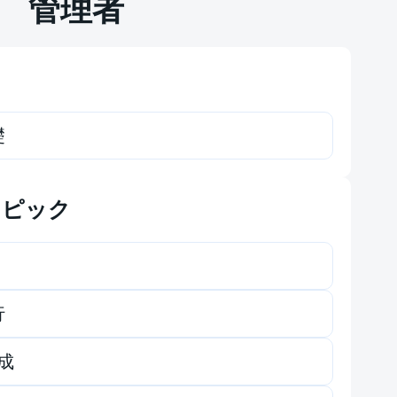
管理者
礎
トピック
行
構成