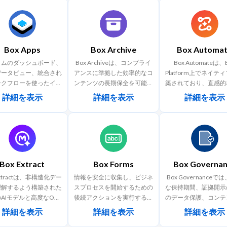
Box Apps
Box Archive
Box Automa
タムのダッシュボード、
Box Archiveは、コンプライ
Box Automateは、
データビュー、統合され
アンスに準拠した効率的なコ
Platform上でネイテ
ークフローを使ったイン
ンテンツの長期保全を可能に
築されており、直感的
ジェントなアプリケーシ
します。事業目標を達成す
ッグアンドドロップに
詳細を表示
詳細を表示
詳細を表示
をチームで簡単に作成で
る、またはコンプライアンス
成画面で簡単にワーク
きます。
義務を果たすためにデジタル
を設計および管理でき、
コンテンツアーカイブソリュ
ージェントを使用して
ーションが必要なお客様は、
ンツを中心としたプロ
Box Archiveを利用すること
自動化できます。こ
で簡単で安全にコンテンツを
り、ビジネスチームは
Box Extract
Box Forms
Box Governan
アーカイブできます。
れたツールを組み合
り、脆弱なルールに依
Extractは、非構造化デー
情報を安全に収集し、ビジネ
Box Governanceで
り、再利用性やガバナ
理解するよう構築された
スプロセスを開始するための
な保持期間、証拠開示
欠ける1回限りのタス
AIモデルと高度なOCR
後続アクションを実行する、
のデータ保護、コンテ
タンドアロンのAIツー
やエージェント型の抽出
多様なウェブ/モバイル向け
棄の管理によってビジ
詳細を表示
詳細を表示
詳細を表示
用したりする必要がな
を組み合わせることで、
フォームを簡単に作成しま
ロセスを強化すること
ます。また、Box Fo