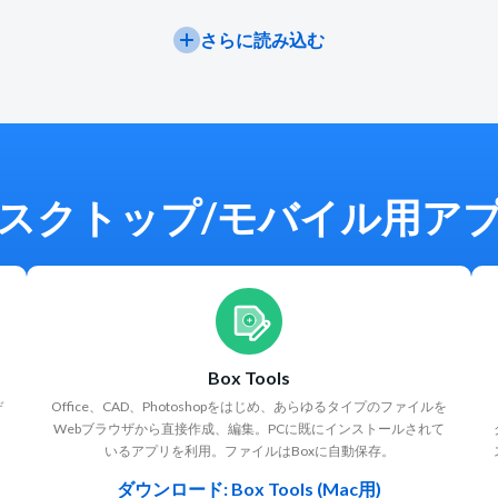
活用したデータ抽出を実
す。
ンテンツライフサイク
Box Doc Gen、Box S
ます。これにより、コン
理を効率化できます。
さらに読み込む
Hubsなど、Boxに組
ツから自動的かつ正確に
産性を維持しながら、
機能とも連携します。
を抽出し、Boxにメタデ
必要なコンテンツライ
応じてヒューマンイン
として保存します。この
クルの管理を実現して
プレビューを取り入れ
データを利用すると、ワ
を軽減し、コンプライ
ができるため、反復作業
フロー自動化の促進、よ
を徹底できます
で処理しつつ、重要な
速なコンテンツ検索、意
検証ステップには引き
定の改善が可能になり、
を関与させることが
スクトップ/モバイル用ア
ムはコンテンツ駆動のプ
す。
スに効果的かつ効率的に
く取り組むことができる
ようになります。
Box Tools
デ
Office、CAD、Photoshopをはじめ、あらゆるタイプのファイルを
Webブラウザから直接作成、編集。PCに既にインストールされて
いるアプリを利用。ファイルはBoxに自動保存。
ダウンロード: Box Tools (Mac用)