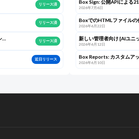
Box Sign: 公開APIによる2
リリース済
2026年7月6日
のサポート (2026年6月)
BoxでのHTMLファイル
リリース済
2026年6月22日
(2026年6月)
シュ
新しい管理者向け [AIユニッ
リリース済
2026年6月12日
6月)
Box Reports: カス
近日リリース
2026年6月10日
(2026年6月)