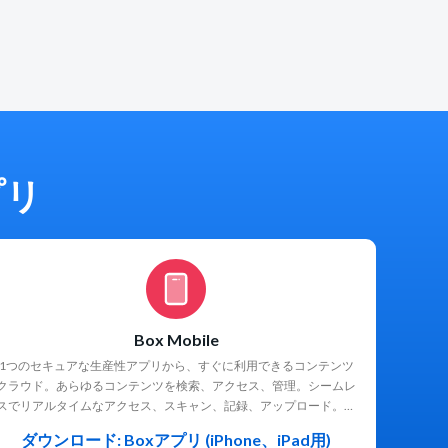
ルの管
タルです。必要なときに、適
ign、
高い生
切なコンテンツにチームメン
み込みの
組織に
バーがアクセスできます。さ
必要に
フサイ
らに、Box AI for Hubsを使用
ザルー
リスク
すると、Hub内の複数のドキ
ること
アンス
ュメントに対する質問を送信
はAI
。
し、数秒で回答を得ることが
決定や
可能です。
続き人
できま
プリ
Box Mobile
1つのセキュアな生産性アプリから、すぐに利用できるコンテンツ
クラウド。あらゆるコンテンツを検索、アクセス、管理。シームレ
スでリアルタイムなアクセス、スキャン、記録、アップロード。場
所を選ばない効率的な共有とコラボレーション。
ダウンロード: Boxアプリ (iPhone、iPad用)