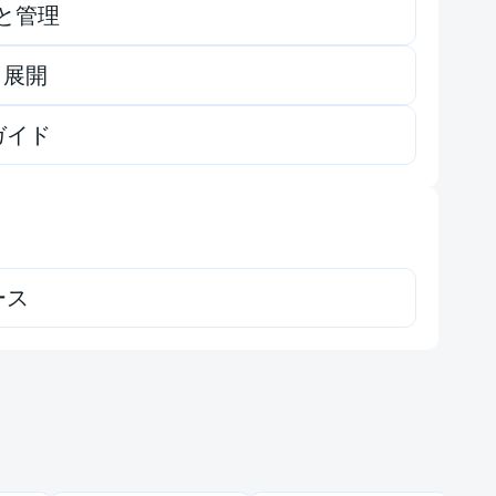
入と管理
成と展開
ガイド
ース