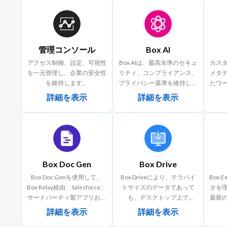
管理コンソール
Box AI
アクセス制御、設定、可視性
Box AIは、最高水準のセキュ
カス
を一元管理し、企業の安全性
リティ、コンプライアンス、
メタ
を維持します。
プライバシー基準を維持しな
たワ
がら、企業のコンテンツに内
テリ
詳細を表示
詳細を表示
在する豊富な知識を活用し、
ョン
社内のすべての人をよりスマ
ートに、より生産的にしま
す。会議メモの下書きから長
文の調査研究に含まれる重要
な結論の特定まで、さまざま
Box Doc Gen
Box Drive
なリクエストをBox AIに送信
し、数秒で答えを得ることが
Box Doc Genを使用して、
Box Driveにより、テラバイ
Box 
できます。また、AIによるイ
Box Relay経由、Salesforce、
トサイズのデータであって
タを
ンサイトは、ミッションクリ
サードパーティ製アプリおよ
も、デスクトップ上で
最新の
ティカルな意思決定を迅速か
びカスタムアプリでカスタム
Windowsエクスプローラや
機能
詳細を表示
詳細を表示
つ安心して行えるようにしま
ドキュメントをBox内に動的
Mac Finderから、Boxファイ
手法
す。