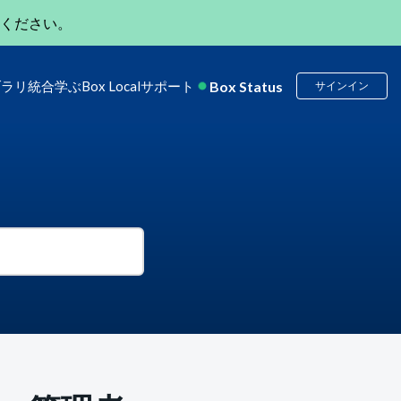
ください。
Box Status
ブラリ
統合
学ぶ
Box Local
サポート
サインイン