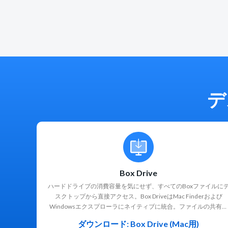
に生成できます。
ルに簡単にアクセスできま
AIを
す。Box Driveを使用する
現し
と、簡単にファイルを作成し
テン
て共同作業を行うことがで
情報
き、すべての変更が自動的に
ータ
Boxに保存されます。
メタ
Microsoft OfficeやApple
ーク
iWorkなど、デスクトップ作
り高
業の生産性を高めるスイート
思決
デ
製品で、同僚と同時にドキュ
チー
メントの共同編集が可能で
ロセ
す。すべての作業が最高水準
幅広
のセキュリティによって保護
されます。
Box Drive
ハードドライブの消費容量を気にせず、すべてのBoxファイルに
スクトップから直接アクセス。Box DriveはMac Finderおよび
Windowsエクスプローラにネイティブに統合。ファイルの共有や
コラボレーションを容易に。
ダウンロード: Box Drive (Mac用)