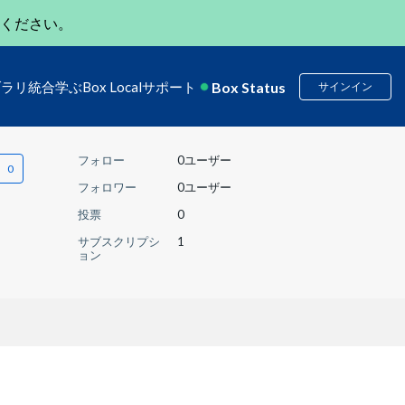
ください。
Box Status
ブラリ
統合
学ぶ
Box Local
サポート
サインイン
フォロー
0ユーザー
フォロワー
0ユーザー
投票
0
サブスクリプシ
1
ョン