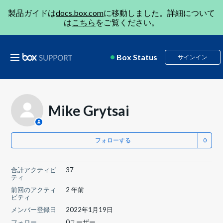
製品ガイドは
docs.box.com
に移動しました。詳細について
は
こちら
をご覧ください。
Box Status
サインイン
Mike Grytsai
フォローする
合計アクティビ
37
ティ
前回のアクティ
2 年前
ビティ
メンバー登録日
2022年1月19日
フォロー
0ユーザー