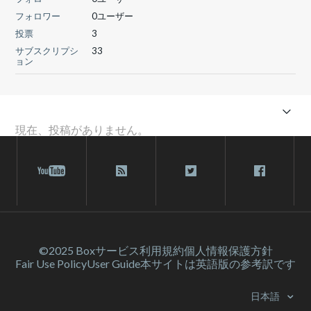
フォロワー
0ユーザー
投票
3
サブスクリプシ
33
ョン
現在、投稿がありません。
©2025 Box
サービス利⽤規約
個人情報保護方針
Fair Use Policy
User Guide
本サイトは英語版の参考訳です
日本語