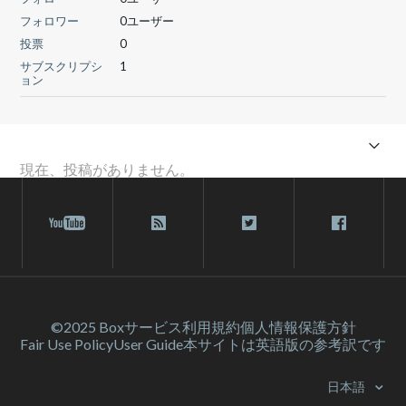
フォロワー
0ユーザー
投票
0
サブスクリプシ
1
ョン
現在、投稿がありません。
©2025 Box
サービス利⽤規約
個人情報保護方針
Fair Use Policy
User Guide
本サイトは英語版の参考訳です
日本語