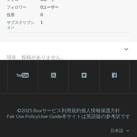
フォロワー
0ユーザー
投票
0
サブスクリプシ
1
ョン
現在、投稿がありません。
©2025 Box
サービス利⽤規約
個人情報保護方針
Fair Use Policy
User Guide
本サイトは英語版の参考訳です
日本語