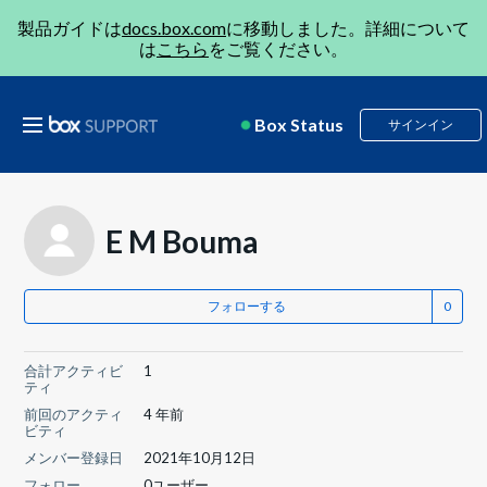
製品ガイドは
docs.box.com
に移動しました。詳細について
は
こちら
をご覧ください。
Box Status
サインイン
E M Bouma
フォローする
合計アクティビ
1
ティ
前回のアクティ
4 年前
ビティ
メンバー登録日
2021年10月12日
フォロー
0ユーザー