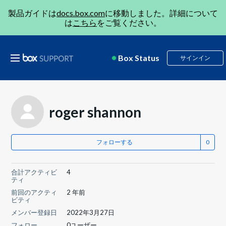
製品ガイドは
docs.box.com
に移動しました。詳細について
は
こちら
をご覧ください。
Box Status
サインイン
roger shannon
フォローする
合計アクティビ
4
ティ
前回のアクティ
2 年前
ビティ
メンバー登録日
2022年3月27日
フォロー
0ユーザー