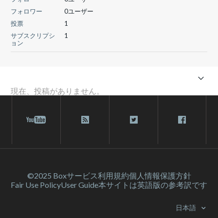
フォロワー
0ユーザー
投票
1
サブスクリプシ
1
ョン
現在、投稿がありません。
©2025 Box
サービス利⽤規約
個人情報保護方針
Fair Use Policy
User Guide
本サイトは英語版の参考訳です
日本語