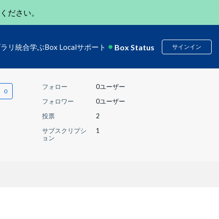
ください。
Box Status
ブラリ
統合
学ぶ
Box Local
サポート
サインイン
フォロー
0ユーザー
フォロワー
0ユーザー
投票
2
サブスクリプシ
1
ョン