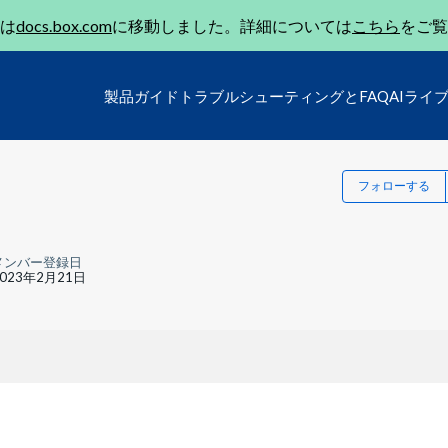
は
docs.box.com
に移動しました。詳細については
こちら
をご覧
製品ガイド
トラブルシューティングとFAQ
AIライ
フォローする
メンバー登録日
2023年2月21日