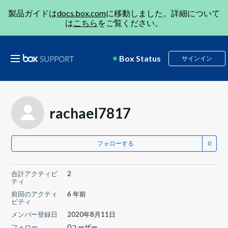
製品ガイドは
docs.box.com
に移動しました。詳細について
は
こちら
をご覧ください。
Box Status
サインイン
rachael7817
フォローする
合計アクティビ
2
ティ
前回のアクティ
6 年前
ビティ
メンバー登録日
2020年8月11日
フォロー
0ユーザー