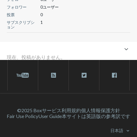
フォロワー
0ユーザー
投票
0
サブスクリプシ
1
ョン
現在、投稿がありません。
©2025 Box
サービス利⽤規約
個人情報保護方針
Fair Use Policy
User Guide
本サイトは英語版の参考訳です
日本語