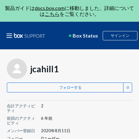
製品ガイドは
docs.box.com
に移動しました。詳細について
は
こちら
をご覧ください。
Box Status
サインイン
jcahill1
フォローする
合計アクティビ
2
ティ
前回のアクティ
6 年前
ビティ
メンバー登録日
2020年8月11日
フォロー
0ユーザー