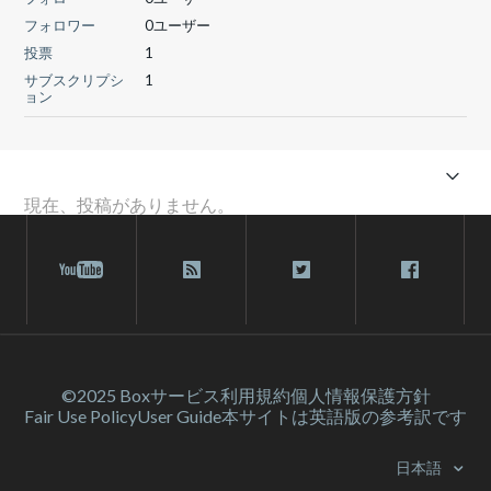
フォロワー
0ユーザー
投票
1
サブスクリプシ
1
ョン
現在、投稿がありません。
©2025 Box
サービス利⽤規約
個人情報保護方針
Fair Use Policy
User Guide
本サイトは英語版の参考訳です
日本語