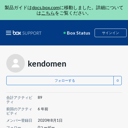
製品ガイドは
docs.box.com
に移動しました。詳細について
は
こちら
をご覧ください。
Box Status
サインイン
kendomen
フォローする
合計アクティビ
89
ティ
前回のアクティ
6 年前
ビティ
メンバー登録日
2020年8月1日
フォロー
0ユーザー