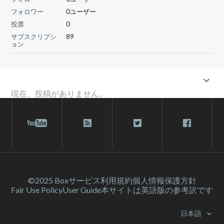
フォロワー
0ユーザー
投票
0
サブスクリプシ
89
ョン
現在、投稿がありません。
©2025 Box
サービス利⽤規約
個人情報保護方針
Fair Use Policy
User Guide
本サイトは英語版の参考訳です
日本語