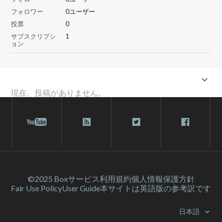
フォロワー
0ユーザー
投票
0
サブスクリプシ
1
ョン
現在、投稿がありません。
©2025 Box
サービス利⽤規約
個人情報保護方針
Fair Use Policy
User Guide
本サイトは英語版の参考訳です
日本語