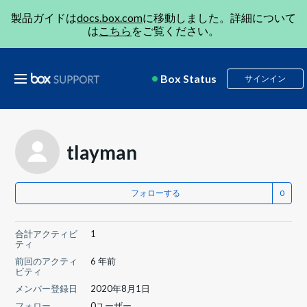
製品ガイドは
docs.box.com
に移動しました。詳細について
は
こちら
をご覧ください。
Box Status
サインイン
tlayman
フォローする
合計アクティビ
1
ティ
前回のアクティ
6 年前
ビティ
メンバー登録日
2020年8月1日
フォロー
0ユーザー