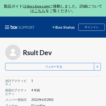
製品ガイドは
docs.box.com
に移動しました。詳細について
は
こちら
をご覧ください。
Box Status
サインイン
Rsult Dev
フォローする
合計アクティビ
1
ティ
前回のアクティ
4 年前
ビティ
メンバー登録日
2022年6月28日
フォロー
0ユーザー