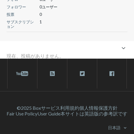
フォロワー
0ユーザー
投票
0
サブスクリプシ
1
ョン
現在、投稿がありません。
©2025 Box
サービス利⽤規約
個人情報保護方針
Fair Use Policy
User Guide
本サイトは英語版の参考訳です
日本語