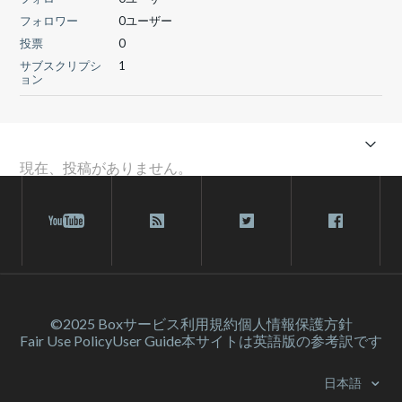
フォロワー
0ユーザー
投票
0
サブスクリプシ
1
ョン
現在、投稿がありません。
©2025 Box
サービス利⽤規約
個人情報保護方針
Fair Use Policy
User Guide
本サイトは英語版の参考訳です
日本語