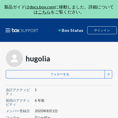
製品ガイドは
docs.box.com
に移動しました。詳細について
は
こちら
をご覧ください。
Box Status
サインイン
hugolia
フォローする
合計アクティビ
1
ティ
前回のアクティ
6 年前
ビティ
メンバー登録日
2020年8月1日
フォロー
0ユーザー