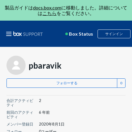
製品ガイドは
docs.box.com
に移動しました。詳細について
は
こちら
をご覧ください。
Box Status
サインイン
pbaravik
フォローする
合計アクティビ
2
ティ
前回のアクティ
6 年前
ビティ
メンバー登録日
2020年8月1日
フォロー
0ユーザー