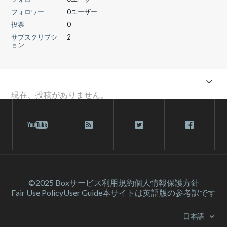
フォロワー
0ユーザー
投票
0
サブスクリプシ
2
ョン
現在、投稿がありません。
©2025 Box
サービス利⽤規約
個人情報保護方針
Fair Use Policy
User Guide
本サイトは英語版の参考訳です
日本語