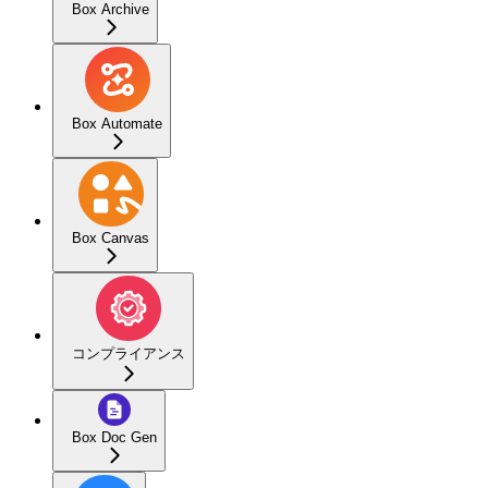
Box Archive
Box Automate
Box Canvas
コンプライアンス
Box Doc Gen