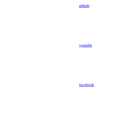
github
youtube
facebook