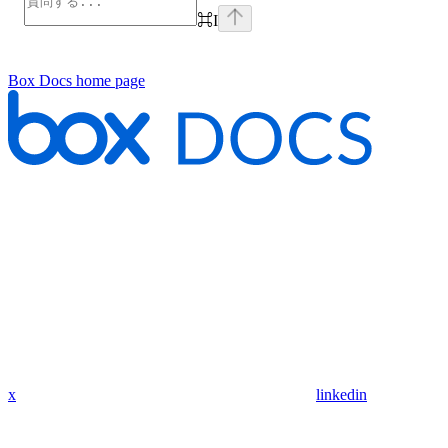
⌘
I
Box Docs
home page
x
linkedin