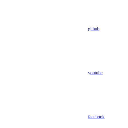
github
youtube
facebook