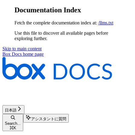
Documentation Index
Fetch the complete documentation index at:
/llms.txt
Use this file to discover all available pages before
exploring further.
Skip to main content
Box Docs
home page
日本語
アシスタントに質問
Search...
⌘
K