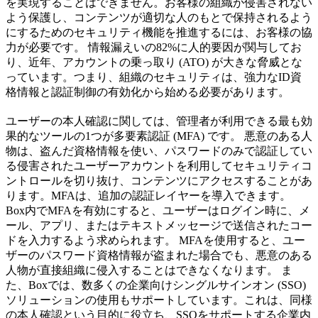
を実現することはできません。お客様の組織が侵害されない
よう保護し、コンテンツが適切な人のもとで保持されるよう
にするためのセキュリティ機能を推進するには、お客様の協
力が必要です。 情報漏えいの82%に人的要因が関与してお
り、近年、アカウントの乗っ取り (ATO) が大きな脅威とな
っています。つまり、組織のセキュリティは、強力なID資
格情報と認証制御の有効化から始める必要があります。
ユーザーの本人確認に関しては、管理者が利用できる最も効
果的なツールの1つが多要素認証 (MFA) です。 悪意のある人
物は、盗んだ資格情報を使い、パスワードのみで認証してい
る侵害されたユーザーアカウントを利用してセキュリティコ
ントロールを切り抜け、コンテンツにアクセスすることがあ
ります。MFAは、追加の認証レイヤーを導入できます。
Box内でMFAを有効にすると、ユーザーはログイン時に、メ
ール、アプリ、またはテキストメッセージで送信されたコー
ドを入力するよう求められます。 MFAを使用すると、ユー
ザーのパスワード資格情報が盗まれた場合でも、悪意のある
人物が直接組織に侵入することはできなくなります。 ま
た、Boxでは、数多くの企業向けシングルサインオン (SSO)
ソリューションの使用もサポートしています。これは、同様
の本人確認という目的に役立ち、SSOをサポートする企業内