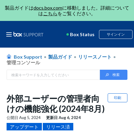
製品ガイドは
docs.box.com
に移動しました。詳細について
は
こちら
をご覧ください。
Box Status
サインイン
Box Support
製品ガイド
リリースノート
管理コンソール
外部ユーザーの管理者向
印刷
けの機能強化 (2024年8月)
公開日
Aug 5, 2024
更新日
Aug 6, 2024
アップデート
リリース済