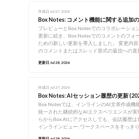
数ページのアプリのページ数上限が10ページから15ペ
用できるようになります。 この機能は、ユー
の更新: ユーザーがページを編集している
でもオンにすることができます。オンにしな
作成日 Jul 27, 2026
ビューのフィルタ ビューの数値フィルタの [次と不一致] オプション: ユーザーは、結果リストに表示した
なユーザーのコンテンツはコラボレータに対
Box Notes: コメント機能に関する追加の更
くない数字をフィルタで除外できます。 メタデータ階層/複数選択フィルタの改善: メタデータ階層/複数
と設定はリセットされるため、将来的にユー
プレビューとBox Notesでのコラボレー
選択フィルタのユーザーエクスペリエンスが
必要があります。 非アクティブなユーザーのコ
更新に続き、Box Notesでのコメントの
を開いた状態でもより簡単に適用ボタンをク
をご利用のお客様がご利用いただけます。詳
ための新しい更新を導入しました。 変更内容 特定のコメントへのリンク - ユーザーは、Box Noteで特
ントの外をクリックしてドロップダウンを閉じられるようになりまし
のコメントまたはスレッド形式の返信への直接リンクを
更新日 Jul 28, 2026
作成日 Jul 27, 2026
Box Notes: AIセッション履歴の更新 (20
Box Notesでは、インラインのAI文章
統一された継続的なAIエクスペリエンスが実
らからBox AIにアクセスしても、会話履歴
インラインビュー: ワークスペースをすっ
インでのやり取りのみを表示します。 サイドバー表示: 両方のアクセスポイントにおけるセッション履歴
更新日 Jul 28, 2026