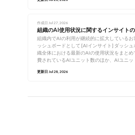
全体を表示し、どのやり取りがインラインで行われたかを明
スを維持するために、1つのメモにつき、進行
ビューで応答を待っている間は、もう一方の
作成日 Jul 27, 2026
Enterprise PlusおよびEnterprise 
組織のAI使用状況に関するインサイトの新
Agentとも全面的に統合されます。これにより
組織内でAIの利用が継続的に拡大しているお
スト認識機能をBox Notesでの入力中に
ッシュボードとして [AIインサイト] ダッ
がら、企業のコンテンツやユーザー設定を理
織全体における最新のAIの使用状況をまとめ
たコンテンツ生成、インテリジェントなワー
費されているAIユニット数のほか、AIユニ
ンテリジェンスを提供し、AI利用に関連し
更新日 Jul 28, 2026
にすることを目的としています。AIは適切
他のツールと同様、明確かつ十分な情報に基
す。 利用頻度の高いユーザーやエージェン
機会や課題を見つけること、データに基づく
織内でAIを効果的かつ全面的に導入するために
は、以下のように、管理者がこれらの目標をす
数の推移 製品別のAI使用量 利用頻度上位のエ
理者インサイトの詳細については、こちらを