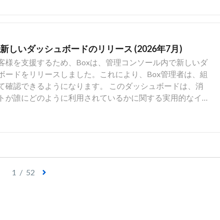
確に示します。 スムーズなエクスペリエン
中のアクティブなやり取りは1つのみとなります。 一方の
ビューで新しいプロンプトを送信することはできません。
Advancedをご利用のお客様向けに、インラインのAI文章作成機能はBox
しいダッシュボードのリリース (2026年7月)
、Box Agentの強力な機能、インテリジェンス、コンテキ
客様を支援するため、Boxは、管理コンソール内で新しいダ
も利用できます。 コンテンツをインラインで編集および作成しな
シュボードをリリースしました。これにより、Box管理者は、組
解した、高度なコンテキスト認識支援、カスタマイズされ
て確認できるようになります。 このダッシュボードは、消
クフローをシームレスに使用できるようになります。
ットが誰にどのように利用されているかに関する実用的なイ
た予算策定においてより適切でデータに基づいた決定を可能
に使用すれば、生産性と効率が飛躍的に向上しますが、その
づいた計画に応じて導入したときにその真価を発揮しま
トを特定して権限を付与するか利用を制限すること、利用の
予測を立ててコストを効果的に管理することはすべて、組
不可欠です。 新しい [AIインサイト] ダッシュボードで
1
/
52
べて達成するために必要な情報を提供します。 AIクエリ
ージェント AIユニットの消費量の推移 上位AIユーザー 管
参照してください。