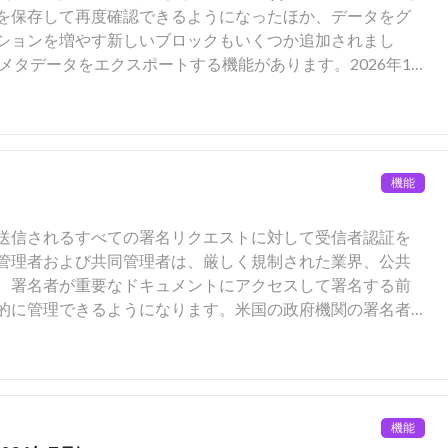
話を保存して再度確認できるようになったほか、データをグ
ションを増やす新しいブロックもいくつか追加されまし
メタデータをエクスポートする機能があります。2026年1
リースと更新すべての概要を以下に示します。ビューからメタデ
ィビティの日付): 署名リクエストの最終更新日 このメタデータは、リク
この機能により、ユーザーは、メタデータビューを直接CSVフ
ignによって自動的に管理されるため、常に最新のトランザク
り簡単にExcel、レポートシステム、監査ワークフローな
同じ標準化されたスキーマが使用されるため、組織は、こ
うになります。Box Apps: AIを活用した検索とフィルタ
ストファイルを検索できます。その後、第3四半期に予定さ
を活用した検索を利用できる機能をリリースしました。これにより、
たフィールドを組織が直接独自のカスタムEnterpriseメ
機能
て、任意のページからアプリ全体でコンテンツをより効率
うにすることで、この機能をさらに拡張する予定です。お
psでAIを活用した検索を使用すると、ユーザーは、元のクエリ
え、ビジネス固有の情報 (契約金額、従業員ID、顧客番
送信されるすべての署名リクエストに対して受信者認証を
編集可能なフィルタを表示したまま、自動的に最も関連性
それを直接カスタムメタデータテンプレートに書き込むことが
管理者および共同管理者は、厳しく規制された業界、公共
トフィルタを適用して、関連するコンテンツを専用のビュ
 Apps、Box Automate、Box AIのほか、ファイルや
、署名者が重要なドキュメントにアクセスして署名する前
ートとグラフ [製品アップデート]: ユーザーは、Box Apps
タ駆動型ワークフローでこれらの情報を使用できるように
的に管理できるようになります。米国の政府機関の署名者
を設定できるようになりました。これにより、データはア
りますが、この機能がリリースされる前であっても、Box管
ccess Card/Personal Identity Verification) カー
ました。項目リストブロック [製品アップデート]: Apps
効にした場合、Box Signでは、署名済みファイルに対し
られることがよくあります。 この機能により、Boxは、厳しく
と、ユーザーは、アプリのページで直接、選択したメタデ
スタンスが作成または更新されることはありません。この
ンス要件を遵守できるようにします。これまでは、各署名
び更新できるようになります。 主な機能には、インライン
用のお客様のみが利用できます。注: フェーズ1では、Box Sign
われており、個々の送信者やテンプレート作成者が署名リ
タまたはサイドバーのフィルタパネルを使用した項目のフ
ルドは英語でのみ利用可能です。このリリースの詳細につ
ありました。そのため、コンプライアンスのリスク、人的
機能
す。複数レベルのメタデータ階層 | メタデータ階層向けの