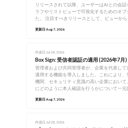
リリースされて以降、ユーザーはAIとの会
形式のタイムスタンプ All Recipients (すべての受信者): リクエストに関与している受信者全員のメールア
ラフやリストビューで可視化するためのオプ
ドレスのコンマ区切りのリスト Sender Details (送信者の詳細): 送信者のメールアドレスと送信者のフルネ
た。 注目すべきリリースとして、ビューから
ーム Recipient Details (受信者の詳細) (受信者5名まで): メール フルネーム 役割 (署名者、承認者、対面)
月から7月までに行われたBox Appsのリ
Last Activity Date (前回のアクテ
更新日 Aug 7, 2026
ータをエクスポート [製品アップデート]: 
エストのライフサイクル全体を通じてBox S
ァイルにエクスポートできるため、これまでよ
ション状態が反映されます。各リクエストで
どの外部ツールでBoxメタデータを使用できるよ
の情報を使用して、より効率的に署名リクエ
[製品アップデート]: Box AppsでAI
れている取り組みでは、署名時に署名者が入力し
作成日 Jul 28, 2026
ユーザーは、自然言語によるクエリを使用し
Box Sign: 受信者認証の適用 (2026年7月)
タデータテンプレートにマッピングできるよ
的に検索できるようになります。 Box Ap
客様は、標準化されたシステムメタデータに加
管理者および共同管理者が、企業を代表して
とそのクエリに基づいて自動的に適用される
号、部門コードなど) を自動的に取得し、
適用する機能を導入しました。これにより、
の高いビューを選択し、メタデータやテキス
できるようになります。これにより、検索機能、Box
機関、セキュリティ意識の高い企業において
ーに表示することができます。Box Apps: チャ
フォルダの動的な名前変更のようなメタデー
にどのように本人確認を行うかについて一元
のグラフブロックで縦棒グラフや横棒グラフ
なります。この機能はデフォルトで有効にな
は、ドキュメントに署名するために、CAC/PIV (Common A
更新日 Aug 7, 2026
クセスしやすくなり、視覚的に魅力なものになり
理者がいつでも無効にすることができます。 無
ドや多要素認証 (MFA) の使用を義務付け
の新しいブロックの種類で、これを使用する
てグローバルメタデータテンプレートのイン
規制された業界の組織が厳格なコンプライア
ータテンプレート内のコンテンツを確認およ
機能は、Business Plus以上のプランをご利
リクエストへの受信者認証の適用は手動で行
でのファイルのプレビュー、クイックフィル
グローバルメタデータテンプレートのフィー
クエストごとに適切な設定を選択する必要が
作成日 Jul 28, 2026
ィルタリング、メタデータの一括編集がありま