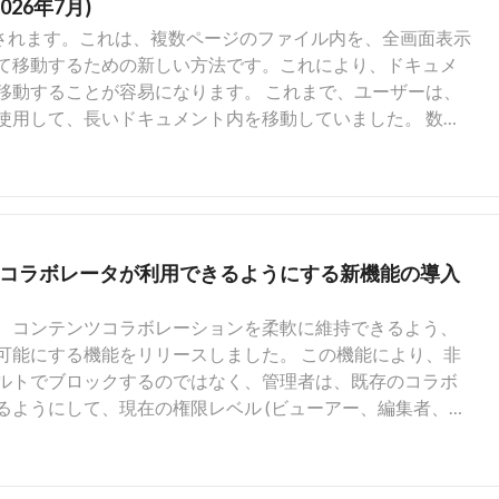
照してください。
した。受信者認証を適用する機能により、管理者は自動的
26年7月)
]: 管理者はメタデータ階層を一度定義すると、それらを複数
ストに受信者認証方法が設定されるようにすることができ
加されます。これは、複数ページのファイル内を、全画面表示
になるため、分類が簡素化され、企業のコンテンツとワー
定が不要になり、すべての処理で組織の厳格なセキュリテ
て移動するための新しい方法です。これにより、ドキュメ
ージのアプリ [製品アップデート]: ユーザーは、単一アプ
は、社外の署名者にはSMS認証を適用しつつ、社内の従業
移動することが容易になります。 これまで、ユーザーは、
定のページのみをBoxユーザーに公開できるため、チームは
検証ルールを全体に適用することも、特定のユーザーやグ
使用して、長いドキュメント内を移動していました。 数十
やすく効率的に管理できます。 その他のリリース: ビュ
の機能を有効にすると、新しく作成される署名リクエスト
ルの場合、ギャラリービューでは、すべてのページが一度によ
 ビュー内でAIを使用するユーザーは、保存されたセッションを
証方法が事前に設定されます。 送信者およびテンプレート
されます。 新機能 プレビューツールバーか
在は、会話を保存し、AI Home内で続けることができます。
設定したりすることはできません。送信者が、誤った認証
ーを切り替える ドキュメントのページを、より短時間で視
ザーは、Appsのビューから手動開始ワークフローを開始でき
トを編集しようとすると、Box Signでは、明確な認証エ
レスポンシブなサムネイルグリッドで表示する サムネイル
 で利用できるのと同じ動作をAppsでも利用できます。 グ
いリクエストは送信されなくなります。 また、ポリシーの
作する PDF PowerPointプレゼンテーション Word
ユーザーは複数選択フィールドを使用して、グラフ内のデータ
コラボレータが利用できるようにする新機能の導入
には影響はありませんが、その後これらのリクエストを編
されます。このリリースの詳細については、受信者の本人
イアウトや書式設定を一目で確認したり、大きなファイル
フィールドをインラインで編集できます。 [すべての
照してください。
、コンテンツコラボレーションを柔軟に維持できるよう、
見失うことなくページ間を移動したりすることができま
回のクリックで、利用可能なすべてのフィールドでメタデータの
可能にする機能をリリースしました。 この機能により、非
ムネイルに対応している複数ページファイルで利用可能で
より、ユーザーは、インライン編集を有効にするためにフィ
ルトでブロックするのではなく、管理者は、既存のコラボ
能であるため、既存のプレビューやサイドバーのエクスペリ
ビューの
るようにして、現在の権限レベル (ビューアー、編集者、共
される項目数をカスタマイズできます。 テキストの折
可能になります。非アクティブなユーザーのコンテンツを利用
 ビュー内で表のサイズに合わせてテキストの折り返しや長円
ブ化や削除の際に管理者に表示される新しいチェックボッ
限の引き上げ: 複
既存のコラボレータがユーザーのコンテンツを引き続き利