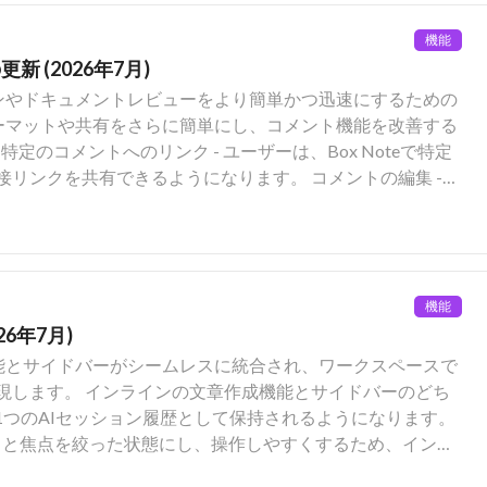
ージに引き上げられました。 ビューの編集モード
ザーが非アクティブな間、[ユーザーの詳細] 画面からいつ
ことがわかりやすくなるように、エディタが更新されました。
い場合、デフォルトの動作は変更されません (非アクティブ
機能
してブロックされます)。 ユーザーが再びアクティブになる
新 (2026年7月)
ザーが非アクティブになった場合は再び設定をオンにする
ションやドキュメントレビューをより簡単かつ迅速にするための
改善されました。これにより、フィルタのドロップダウン
ンテンツを利用可能にする機能は、Businessプラン以上
フォーマットや共有をさらに簡単にし、コメント機能を改善する
リックできるようになるほか、Escキーを押すかコンポーネ
細についてはサポートページをご覧ください。
定
た。 [次を含まない] フィルタ: ユー
共有できるようになります。 コメントの編集 -
ザーは、ビュー内のテキストフィールドで [次を含まない] フィルタを使用できるようになりました。
コメントの作成者は、既存のコメントを編集および更新できるようになります。
機能
26年7月)
作成機能とサイドバーがシームレスに統合され、ワークスペースで
現します。 インラインの文章作成機能とサイドバーのどち
は1つのAIセッション履歴として保持されるようになります。
きりと焦点を絞った状態にし、操作しやすくするため、インラ