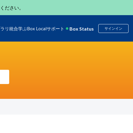
ください。
Box Status
ブラリ
統合
学ぶ
Box Local
サポート
サインイン