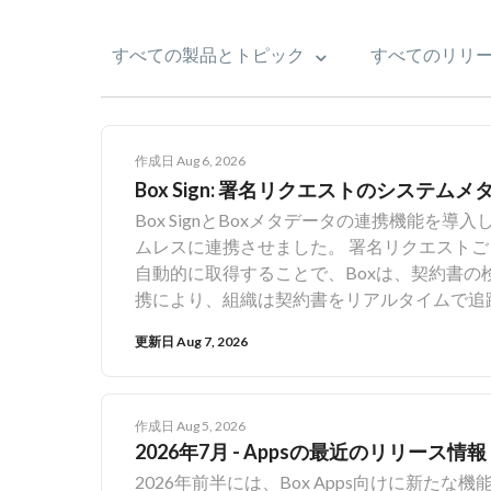
作成日 Aug 6, 2026
Box Sign: 署名リクエストのシステムメ
Box SignとBoxメタデータの連携機能
ムレスに連携させました。 署名リクエスト
自動的に取得することで、Boxは、契約書の
携により、組織は契約書をリアルタイムで追
大化することができます。まずは、最初の連
更新日 Aug 7, 2026
専用のBox Signグローバルメタデータテ
操作を実行すると、以下のような情報を含む
して取得され、リアルタイムで更新されます。 Request ID & Template ID (リクエストIDとテンプ
作成日 Aug 5, 2026
ID): 追跡およびテンプレートレベルのデータ集計用の一意の識別子 Recipie
2026年7月 - Appsの最近のリリース情報
SENT (送信済み) - 進行中 SIGNED (署名済み) 
2026年前半には、Box Apps向けに新たな機能
否済み) - 拒否済み EXPIRED (期限切れ) - 期限切れ Date Sent & Date Completed (送信日および完