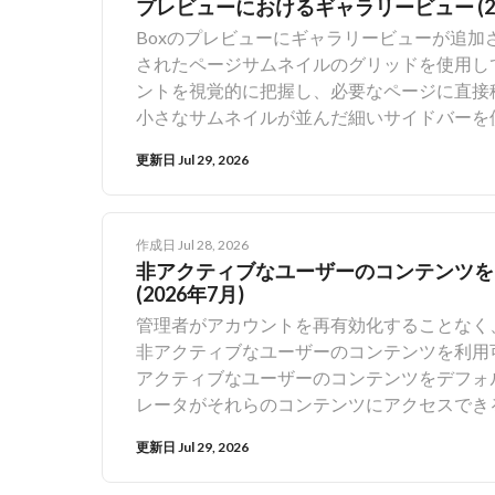
いては、Box Sign metadata (英語) を参
ミス、運用上のオーバーヘッドが生じていま
プレビューにおけるギャラリービュー (20
高度なクイックフィルタ [製品アップデート
に、自社から送信されるすべての署名リクエ
Boxのプレビューにギャラリービューが追
のメタデータテンプレートに添付できるよう
ます。これにより、手動によるユーザーの設
されたページサムネイルのグリッドを使用し
クフロー全体での一貫性が向上します。複数ペ
ィ標準を満たすことが保証されます。管理者
ントを視覚的に把握し、必要なページに直接
リ内に複数のページを作成し、アプリ内の特
員には標準的な認証を許可するなど、柔軟に
小さなサムネイルが並んだ細いサイドバーを
関連するコンテンツやワークフローをよりわかり
ループを対象に適用することも可能です。こ
ページ (または数百ページ) に及ぶファイ
ーにおけるAIクエリ向けのAI Home機能:
更新日 Jul 29, 2026
およびテンプレートには、自動的に必要な認
り大きく画面幅いっぱいに表示されるため、その問題が解決
AI Homeで確認できるようになります。 現
作成者は、署名者の認証設定を無効にしたり
ら直接、従来のプレビューとギャラリービュ
ビューから手動のワークフローを開始: ユー
方法が設定された既存のリクエストやテンプレー
覚的に把握できるように、画面幅いっぱいに
るようになりました。これにより、[ファイル]
ラーと赤いバナーが表示され、準拠していな
作成日 Jul 28, 2026
に対応した、以下の種類の複数ページのファイルで動
ラフでの複数選択フィールドのサポート: 
非アクティブなユーザーのコンテンツを
変更前に送信された既存の有効なリクエスト
ドキュメント Excelスプレッドシート ギャラリービューを使用すると、ユーザーは、長いドキュメントの
を可視化できます。 インライン編集 テキスト/数値/日付フィールドのインライン編集: ユーザーは、ビュ
(2026年7月)
集すると、自動的に新しい適用ルールが開始
特定のセクションをすばやく見つけたり、レ
ー内でテキストフィールド、数値フィールド、日付
確認方法の適用および追加の受信者認証を参
管理者がアカウントを再有効化することなく
内をより迅速に移動したり、コンテキストを
列をインライン編集する] オプション: 1
非アクティブなユーザーのコンテンツを利用
す。 ギャラリービューは、プレビューでサ
インライン編集が可能になります。 これに
アクティブなユーザーのコンテンツをデフォ
す。 なお、ギャラリービューは付加的な機
ールドを1つずつ選択する必要がなくなります。 ユーザーエクスペリエンスの更新 調整可能な
レータがそれらのコンテンツにアクセスでき
エンスに変更はありません。
ページ割り/ファイル数: ユーザーは1ページに表示
同所有者) を保持できるようにすることが
更新日 Jul 29, 2026
り返し、ビューに表示される長円形の調整:
可能にする機能では、ユーザーの非アクティ
形の調整が行われ、データが読みやすくなりました。 複数ページのアプリ。 ページ数上
クスを導入します。これをオンにした場合、