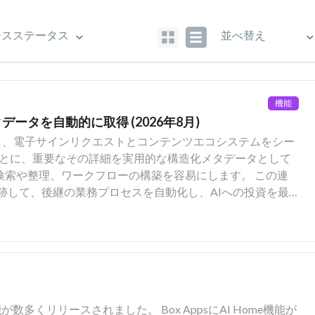
機能
タデータを自動的に取得 (2026年8月)
を導入し、電子サインリクエストとコンテンツエコシステムをシー
ごとに、重要なその詳細を実用的な構造化メタデータとして
検索や整理、ワークフローの構築を容易にします。 この連
跡して、後継の業務プロセスを自動化し、AIへの投資を最
携として、署名リクエストごとに、標準化された読み取り
ンプレートを自動的に作成する機能が導入されます。 受信者が
、主要なトランザクションの詳細がシステムメタデータと
レート
nt Status (受信者のステータス)
- 完了 CANCELLED (キャンセル) - キャンセル DECLINED (拒
が数多くリリースされました。 Box AppsにAI Home機能が
了日): 標準