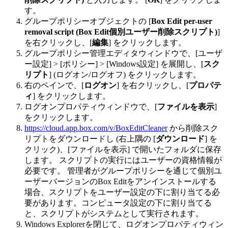
す。
グループポリシーオブジェクトの [
Box Edit per-user
removal script (Box Edit個別ユーザー削除スクリプト)
]
を右クリックし、[
編集
] をクリックします。
グループポリシー管理エディタウィンドウで、[ユーザ
ー設定] > [ポリシー] > [Windows設定] を展開し、[
スク
リプト
] (ログオン/ログオフ) をクリックします。
右のペインで、[
ログオン
] を右クリックし、[
プロパテ
ィ
] をクリックします。
ログオンプロパティウィンドウで、[
ファイルを表示
]
をクリックします。
https://cloud.app.box.com/v/BoxEditCleaner
から削除スク
リプトをダウンロードし (右上隅の [
ダウンロード
] を
クリック)、[ファイルを表示] で開いたフォルダに保存
します。 スクリプトの実行にはユーザーの資格情報が
必要です。 管理者がグループポリシーを通じて個別ユ
ーザーバージョンのBox Editをアンインストールする
場合、スクリプトをユーザー設定の下に割り当てる必
要があります。コンピュータ設定の下に割り当てる
と、スクリプトがシステムとして実行されます。
Windows Explorerを閉じて、ログオンプロパティウィン