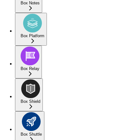
Box Notes
Box Platform
Box Relay
Box Shield
Box Shuttle