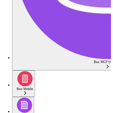
Box MCP
Box Mobile