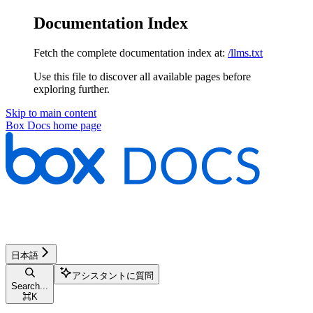
Documentation Index
Fetch the complete documentation index at:
/llms.txt
Use this file to discover all available pages before
exploring further.
Skip to main content
Box Docs
home page
日本語
アシスタントに質問
Search...
⌘
K