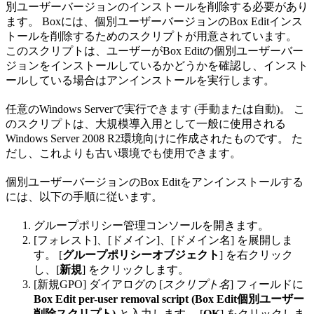
別ユーザーバージョンのインストールを削除する必要があり
ます。 Boxには、個別ユーザーバージョンのBox Editインス
トールを削除するためのスクリプトが用意されています。
このスクリプトは、ユーザーがBox Editの個別ユーザーバー
ジョンをインストールしているかどうかを確認し、インスト
ールしている場合はアンインストールを実行します。
任意のWindows Serverで実行できます (手動または自動)。 こ
のスクリプトは、大規模導入用として一般に使用される
Windows Server 2008 R2環境向けに作成されたものです。 た
だし、これよりも古い環境でも使用できます。
個別ユーザーバージョンのBox Editをアンインストールする
には、以下の手順に従います。
グループポリシー管理コンソールを開きます。
[フォレスト]、[ドメイン]、[ドメイン名] を展開しま
す。 [
グループポリシーオブジェクト
] を右クリック
し、[
新規
] をクリックします。
[新規GPO] ダイアログの [
スクリプト名
] フィールドに
Box Edit per-user removal script (Box Edit個別ユーザー
削除スクリプト)
と入力します。 [
OK
] をクリックしま