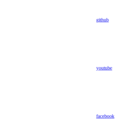
github
youtube
facebook