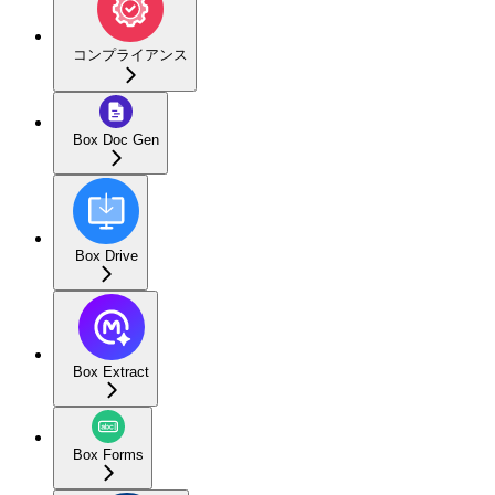
コンプライアンス
Box Doc Gen
Box Drive
Box Extract
Box Forms