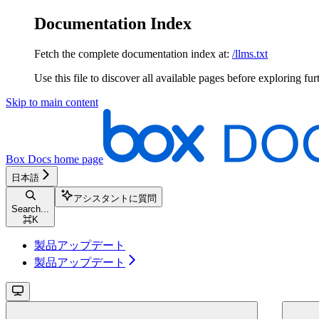
Documentation Index
Fetch the complete documentation index at:
/llms.txt
Use this file to discover all available pages before exploring fur
Skip to main content
Box Docs
home page
日本語
アシスタントに質問
Search...
⌘
K
製品アップデート
製品アップデート