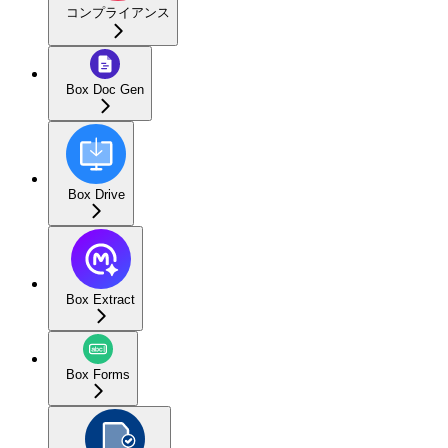
コンプライアンス
Box Doc Gen
Box Drive
Box Extract
Box Forms