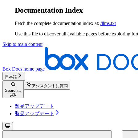
Documentation Index
Fetch the complete documentation index at:
/llms.txt
Use this file to discover all available pages before exploring fur
Skip to main content
Box Docs
home page
日本語
アシスタントに質問
Search...
⌘
K
製品アップデート
製品アップデート