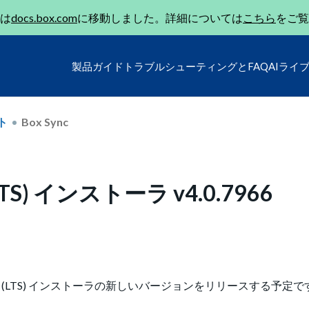
は
docs.box.com
に移動しました。詳細については
こちら
をご覧
製品ガイド
トラブルシューティングとFAQ
AIライ
ト
Box Sync
TS) インストーラ v4.0.7966
サポート (LTS) インストーラの新しいバージョンをリリースする予定