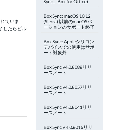
Sync、Box for Office)
Box Sync: macOS 10.12
まれていま
(Sierra) 以前のmacOSバ
ージョンのサポート終了
完了したらビル
Box Sync: Appleシリコン
デバイスでの使用はサポ
ート対象外
Box Sync v4.0.8088リリ
ースノート
Box Sync v4.0.8057リリ
ースノート
Box Sync v4.0.8041リリ
ースノート
Box Sync v 4.0.8016リリ