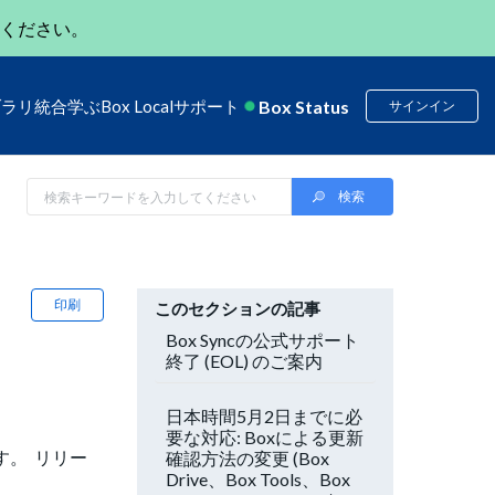
ください。
Box Status
ブラリ
統合
学ぶ
Box Local
サポート
サインイン
印刷
このセクションの記事
Box Syncの公式サポート
終了 (EOL) のご案内
日本時間5月2日までに必
要な対応: Boxによる更新
です。 リリー
確認方法の変更 (Box
Drive、Box Tools、Box