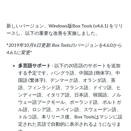
新しいバージョン、Windows版Box Tools (v4.6.1) をリリ
ースし、以下の重要な改善を実施しました。
*
2019年10月6日更新: Box Toolsのバージョンを4.6.0から
4.6.1に変更*
多言語サポート
- 以下の20言語のサポートを追加
する予定です。バングラ語、中国語 (簡体字)、中
国語 (繁体字)、デンマーク語、オランダ語、英
語、フィンランド語、フランス語、ドイツ語、ヒ
ンディー語、イタリア語、日本語、韓国語、ノル
ウェー語ブークモール、ポーランド語、ポルトガ
ル語、ロシア語、スペイン語、スウェーデン語、
トルコ語。本リリース後、Box Toolsはマシンに設
定された言語で自動的に表示されるようになりま