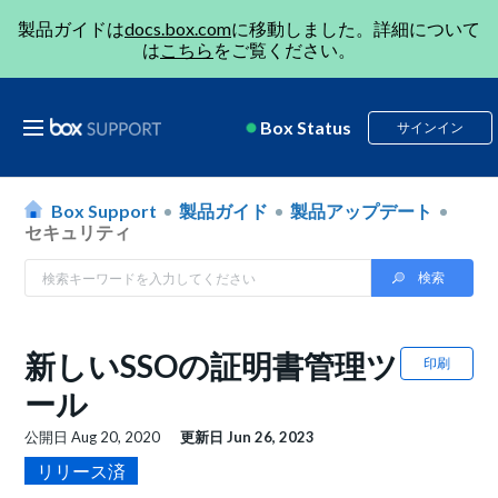
製品ガイドは
docs.box.com
に移動しました。詳細について
は
こちら
をご覧ください。
Box Status
サインイン
Box Support
製品ガイド
製品アップデート
セキュリティ
新しいSSOの証明書管理ツ
印刷
ール
公開日
Aug 20, 2020
更新日
Jun 26, 2023
リリース済