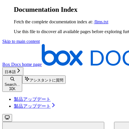
Documentation Index
Fetch the complete documentation index at:
/llms.txt
Use this file to discover all available pages before exploring fur
Skip to main content
Box Docs
home page
日本語
アシスタントに質問
Search...
⌘
K
製品アップデート
製品アップデート