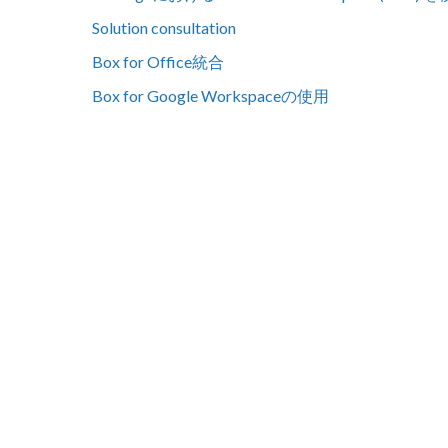
Solution consultation
Box for Office統合
Box for Google Workspaceの使用