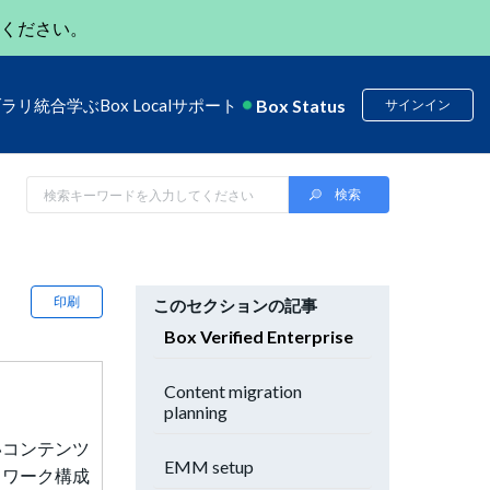
ください。
Box Status
ブラリ
統合
学ぶ
Box Local
サポート
サインイン
印刷
このセクションの記事
Box Verified Enterprise
Content migration
planning
高いコンテンツ
EMM setup
トワーク構成