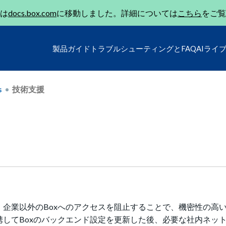
は
docs.box.com
に移動しました。詳細については
こちら
をご覧
製品ガイド
トラブルシューティングとFAQ
AIライ
s
技術支援
(BVE) を設定し、企業以外のBoxへのアクセスを阻止することで、機密性の
連携してBoxのバックエンド設定を更新した後、必要な社内ネッ