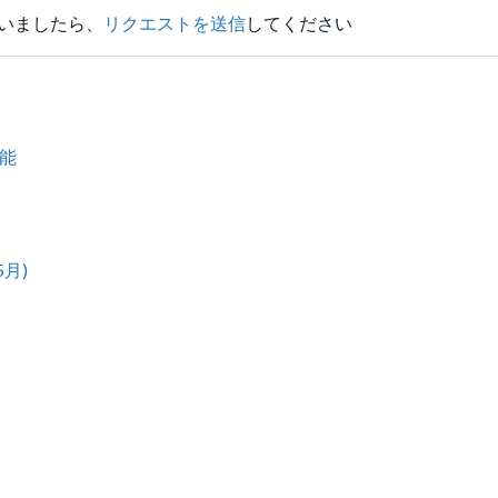
いましたら、
リクエストを送信
してください
機能
5月)