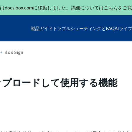
は
docs.box.com
に移動しました。詳細については
こちら
をご覧
製品ガイド
トラブルシューティングとFAQ
AIライ
Box Sign
像をアップロードして使用する機能