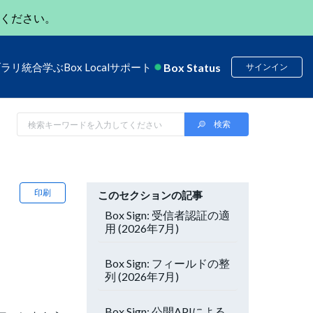
ください。
Box Status
ブラリ
統合
学ぶ
Box Local
サポート
サインイン
印刷
このセクションの記事
Box Sign: 受信者認証の適
用 (2026年7月)
Box Sign: フィールドの整
列 (2026年7月)
Box Sign: 公開APIによる