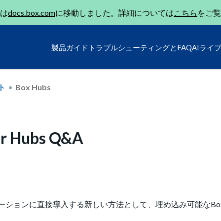
は
docs.box.com
に移動しました。詳細については
こちら
をご覧
製品ガイド
トラブルシューティングとFAQ
AIライ
ト
Box Hubs
 Hubs Q&A
ションに直接導入する新しい方法として、埋め込み可能なBox AI f