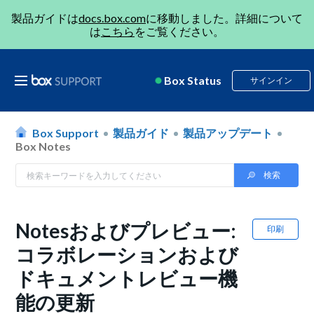
製品ガイドは
docs.box.com
に移動しました。詳細について
は
こちら
をご覧ください。
Box Status
サインイン
Box Support
製品ガイド
製品アップデート
Box Notes
Notesおよびプレビュー:
印刷
コラボレーションおよび
ドキュメントレビュー機
能の更新