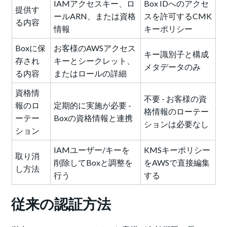
IAMアクセスキー、ロ
Box IDへのアクセ
提供す
ールARN、または資格
スを許可するCMK
る内容
情報
キーポリシー
Boxに保
お客様のAWSアクセス
キー識別子と構成
存され
キーとシークレット、
メタデータのみ
る内容
またはロールの詳細
資格情
不要 - お客様の資
報のロ
定期的に実施が必要 -
格情報のローテー
ーテー
Boxの資格情報と連携
ションは必要なし
ション
IAMユーザー/キーを
KMSキーポリシー
取り消
削除してBoxと調整を
をAWSで直接編集
し方法
行う
する
従来の認証方法