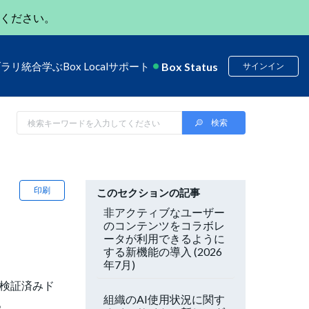
ください。
Box Status
ブラリ
統合
学ぶ
Box Local
サポート
サインイン
印刷
このセクションの記事
非アクティブなユーザー
のコンテンツをコラボレ
ータが利用できるように
する新機能の導入 (2026
年7月)
で検証済みド
組織のAI使用状況に関す
。