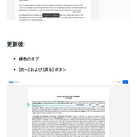
更新後:
緑色のタブ
[次へ] および [戻る] ボタン