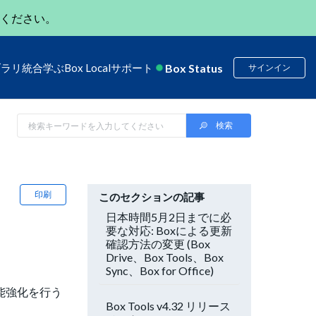
ください。
Box Status
ブラリ
統合
学ぶ
Box Local
サポート
サインイン
印刷
このセクションの記事
日本時間5月2日までに必
要な対応: Boxによる更新
確認方法の変更 (Box
Drive、Box Tools、Box
Sync、Box for Office)
機能強化を行う
Box Tools v4.32 リリース