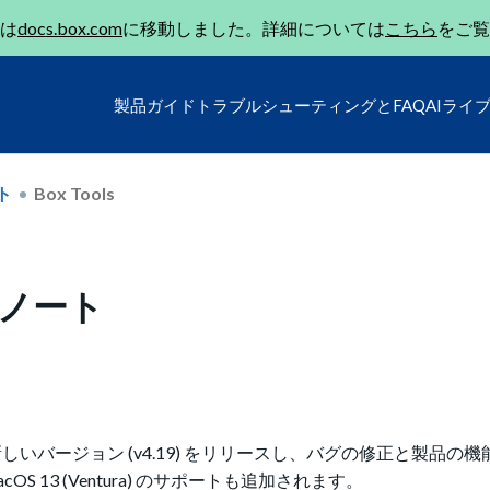
は
docs.box.com
に移動しました。詳細については
こちら
をご覧
製品ガイド
トラブルシューティングとFAQ
AIライ
ト
Box Tools
ースノート
lsの新しいバージョン (v4.19) をリリースし、バグの修正と製品の
 13 (Ventura) のサポートも追加されます。