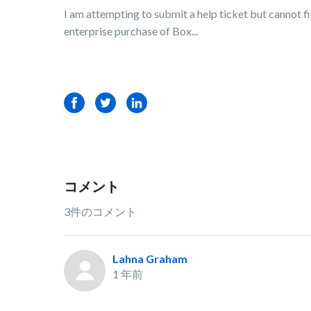
I am attempting to submit a help ticket but cannot f
enterprise purchase of Box...
Facebook
Twitter
LinkedIn
コメント
3件のコメント
Lahna Graham
1 年前