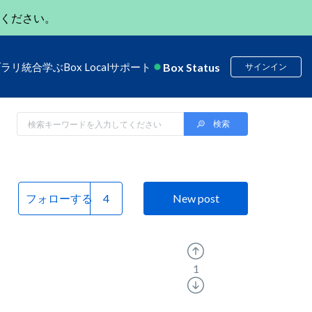
ください。
Box Status
ブラリ
統合
学ぶ
Box Local
サポート
サインイン
フォローする
New post
1