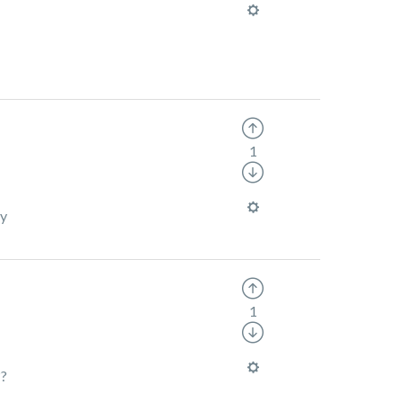
1
ly
1
??