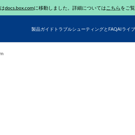
は
docs.box.com
に移動しました。詳細については
こちら
をご覧
製品ガイド
トラブルシューティングとFAQ
AIライ
um