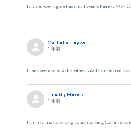
Did you ever figure this out, it seems there is NO
Martin Farrington
1 年前
I can't seem to find this either. Glad I am on trial, th
Timothy Meyers
1 年前
I am on a trial....thinking about quitting. Cannot su