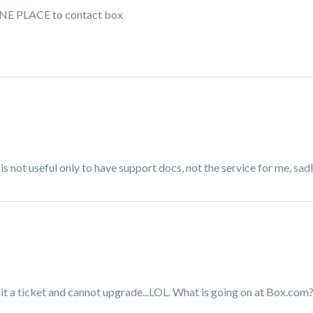
T ONE PLACE to contact box
is is not useful only to have support docs, not the service for me, sad
bmit a ticket and cannot upgrade...LOL. What is going on at Box.com